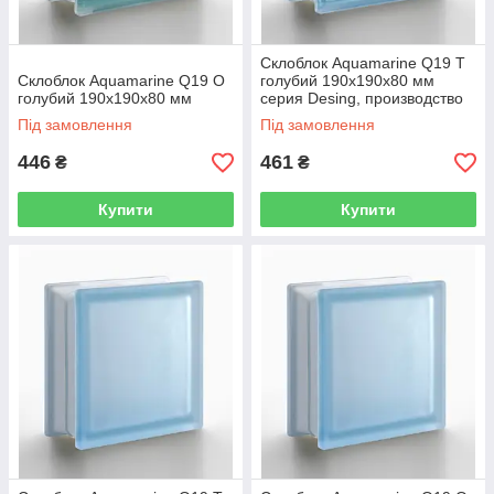
Склоблок Aquamarine Q19 Т
Склоблок Aquamarine Q19 O
голубий 190х190х80 мм
голубий 190х190х80 мм
серия Desing, производство
Seves Group
Під замовлення
Під замовлення
446
461
₴
₴
Купити
Купити