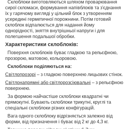
Склоблоки виготовляються шляхом проварювання
сирої скломаси, формування напівблоків та з'єднання
їх у гарячому вигляді у цільний блок з утворенням
усередині герметичної порожнини. Потім готовий
склоблок відпалюється для надання йому
однорідності, зняття внутрішньої напруги і для
полегшення подальшої обробки.
Характеристики склоблоків:
Поверхня склоблоків буває гладкою та рельєфною,
прозорою, матовою, кольоровою.
Склоблоки поділяються на:
Світлопрозорі
– з гладкою поверхнею лицьових стінок.
Світлонапрямні або світлорозсіювальні
– з рельєфною
поверхнею.
За формою найчастіше склоблоки квадратні чи
прямокутні. Бувають склоблоки трикутні, круглі та
спеціальні склоблоки різних конфігурацій.
Вага одного склоблоку відрізняється залежно від
форми, від призначення і буває від 2 кг до 4,3 кг.