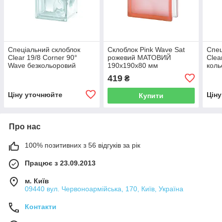
Спеціальний склоблок
Склоблок Pink Wave Sat
Спец
Clear 19/8 Corner 90°
рожевий МАТОВИЙ
Clea
Wave безкольоровий
190х190х80 мм
коль
132х190х80 мм серія
мм с
419
₴
Basic
Ціну уточнюйте
Цін
Купити
Про нас
100% позитивних з 56 відгуків за рік
Працює з 23.09.2013
м. Київ
09440 вул. Червоноармійська, 170, Київ, Україна
Контакти