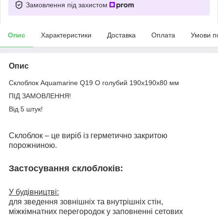
Замовлення під захистом
Опис
Характеристики
Доставка
Оплата
Умови п
Опис
Склоблок Aquamarine Q19 O голубий 190х190х80 мм
ПІД ЗАМОВЛЕННЯ!
Від 5 штук!
Склоблок – це виріб із герметично закритою
порожниною.
Застосування склоблоків:
У будівництві:
для зведення зовнішніх та внутрішніх стін,
міжкімнатних перегородок у заповненні сетових