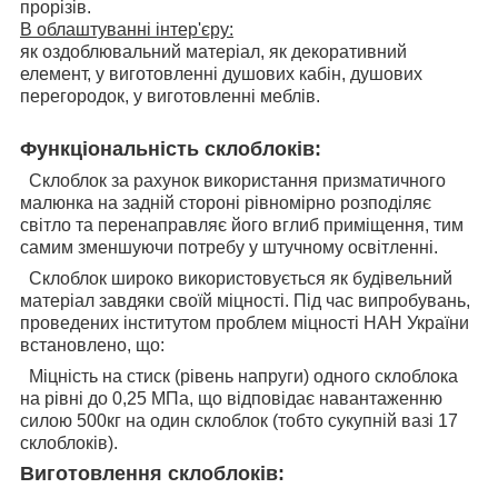
прорізів.
В облаштуванні інтер'єру:
як оздоблювальний матеріал, як декоративний
елемент, у виготовленні душових кабін, душових
перегородок, у виготовленні меблів.
Функціональність склоблоків:
Склоблок за рахунок використання призматичного
малюнка на задній стороні рівномірно розподіляє
світло та перенаправляє його вглиб приміщення, тим
самим зменшуючи потребу у штучному освітленні.
Склоблок широко використовується як будівельний
матеріал завдяки своїй міцності. Під час випробувань,
проведених інститутом проблем міцності НАН України
встановлено, що:
Міцність на стиск (рівень напруги) одного склоблока
на рівні до 0,25 МПа, що відповідає навантаженню
силою 500кг на один склоблок (тобто сукупній вазі 17
склоблоків).
Виготовлення склоблоків: