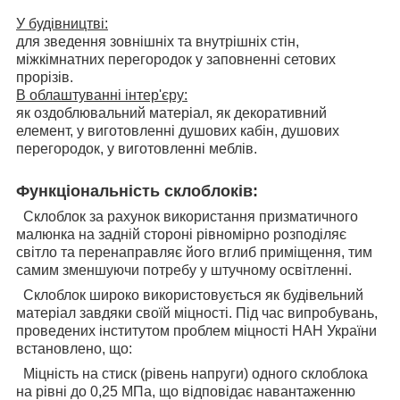
У будівництві:
для зведення зовнішніх та внутрішніх стін,
міжкімнатних перегородок у заповненні сетових
прорізів.
В облаштуванні інтер'єру:
як оздоблювальний матеріал, як декоративний
елемент, у виготовленні душових кабін, душових
перегородок, у виготовленні меблів.
Функціональність склоблоків:
Склоблок за рахунок використання призматичного
малюнка на задній стороні рівномірно розподіляє
світло та перенаправляє його вглиб приміщення, тим
самим зменшуючи потребу у штучному освітленні.
Склоблок широко використовується як будівельний
матеріал завдяки своїй міцності. Під час випробувань,
проведених інститутом проблем міцності НАН України
встановлено, що:
Міцність на стиск (рівень напруги) одного склоблока
на рівні до 0,25 МПа, що відповідає навантаженню