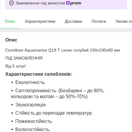
Замовлення під захистом
Опис
Характеристики
Доставка
Оплата
Умови п
Опис
Склоблок Aquamarine Q19 Т сатин голубий 190х190х80 мм
ПІД ЗАМОВЛЕННЯ!
Від 5 штук!
Характеристики склоблоків:
Екологічність.
Світлопроникність. (Безбарвні – до 80%,
кольорові та матові – до 50%-70%)
Звукоізоляція.
Стійкість до перепадів температур.
Пожежостійкість.
Вологостійкість.