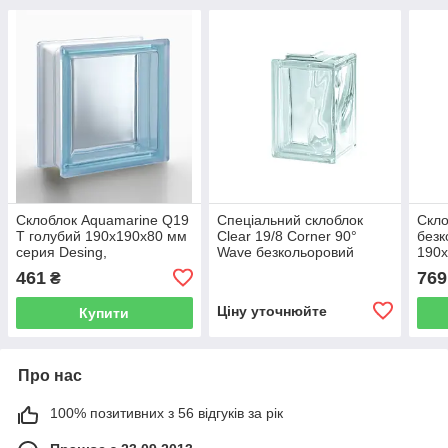
Склоблок Aquamarine Q19
Спеціальний склоблок
Скло
Т голубий 190х190х80 мм
Clear 19/8 Corner 90°
безк
серия Desing,
Wave безкольоровий
190
производство Seves Group
132х190х80 мм серія
461
769
₴
Basic
Ціну уточнюйте
Купити
Про нас
100% позитивних з 56 відгуків за рік