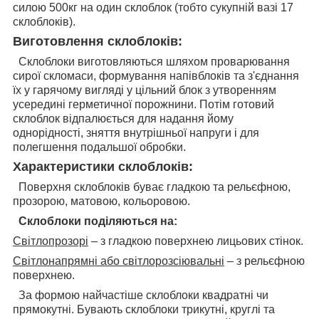
силою 500кг на один склоблок (тобто сукупній вазі 17
склоблоків).
Виготовлення склоблоків:
Склоблоки виготовляються шляхом проварювання
сирої скломаси, формування напівблоків та з'єднання
їх у гарячому вигляді у цільний блок з утворенням
усередині герметичної порожнини. Потім готовий
склоблок відпалюється для надання йому
однорідності, зняття внутрішньої напруги і для
полегшення подальшої обробки.
Характеристики склоблоків:
Поверхня склоблоків буває гладкою та рельєфною,
прозорою, матовою, кольоровою.
Склоблоки поділяються на:
Світлопрозорі
– з гладкою поверхнею лицьових стінок.
Світлонапрямні або світлорозсіювальні
– з рельєфною
поверхнею.
За формою найчастіше склоблоки квадратні чи
прямокутні. Бувають склоблоки трикутні, круглі та