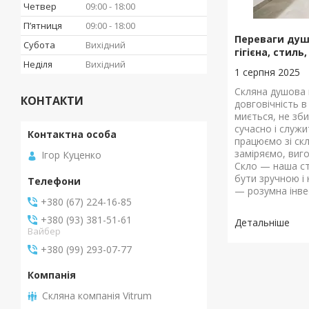
Четвер
09:00
18:00
Пʼятниця
09:00
18:00
Переваги душо
Субота
Вихідний
гігієна, стиль
Неділя
Вихідний
1 серпня 2025
Скляна душова к
КОНТАКТИ
довговічність в
миється, не зби
сучасно і служи
працюємо зі с
заміряємо, виг
Ігор Куценко
Скло — наша ст
бути зручною і 
— розумна інве
+380 (67) 224-16-85
+380 (93) 381-51-61
Вайбер
+380 (99) 293-07-77
Скляна компанія Vitrum