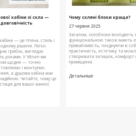
вої кабіни зі скла —
Чому скляні блоки краще?
, довговічність
27 червня 2025
Загалом, склоблоки володіють 
функціональною також мають е
абіна — це гігієна, стиль і
привабливість, поєднуючи в соб
 одному рішенні. Легко
практичність, естетику та можл
рає грибок, виглядає
створювати затишок, комфорт 
ть роками. У Vitrum ми
приміщенні.
клом щодня — точно
отовляємо і монтуємо.
ихія, а душова кабіна має
надійною. Читайте, чому це
стиція для вашої ванної.