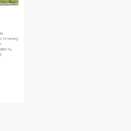
як
стетичну
і
ивість
в