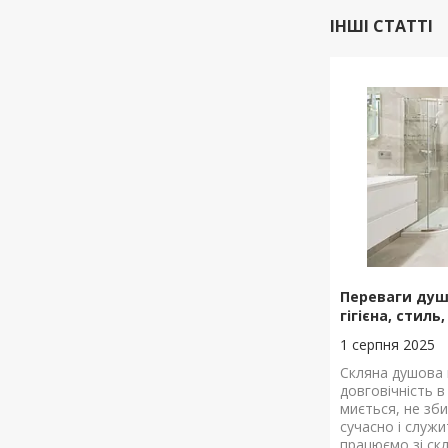
ІНШІ СТАТТІ
Переваги душо
гігієна, стиль
1 серпня 2025
Скляна душова к
довговічність в
миється, не зби
сучасно і служи
працюємо зі с