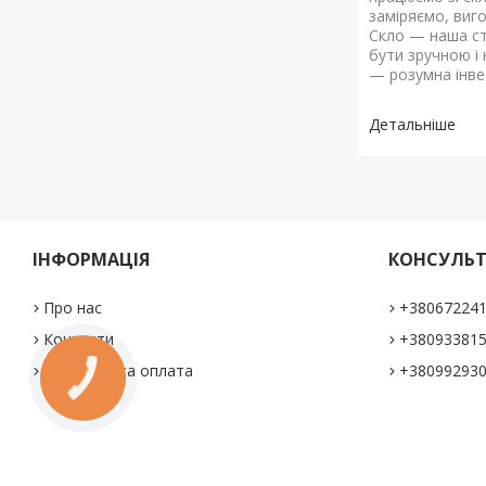
заміряємо, виг
Скло — наша ст
бути зручною і 
— розумна інве
ІНФОРМАЦІЯ
КОНСУЛЬТ
Про нас
+38067224
Контакти
+38093381
Доставка та оплата
+38099293