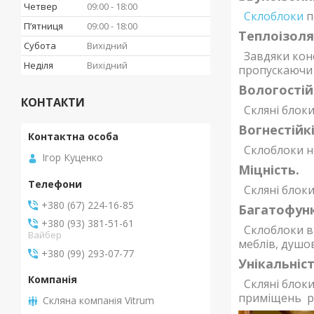
Четвер
09:00
18:00
Склоблоки
п
Пʼятниця
09:00
18:00
Теплоізоля
Субота
Вихідний
Завдяки конс
Неділя
Вихідний
пропускаючи 
Вологостій
КОНТАКТИ
Скляні блоки 
Вогнестійкі
Склоблоки не
Ігор Куценко
Міцність.
Скляні блоки
+380 (67) 224-16-85
Багатофунк
+380 (93) 381-51-61
Склоблоки ви
Вайбер
меблів, душо
+380 (99) 293-07-77
Унікальніст
Скляні блоки 
приміщень рі
Скляна компанія Vitrum