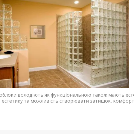
облоки володіють як функціональною також мають есте
, естетику та можливість створювати затишок, комфорт