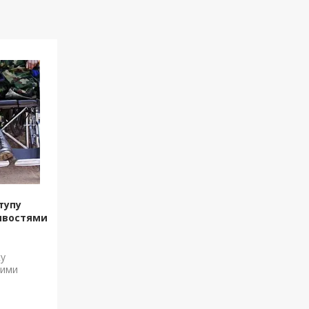
тупу
ивостями
ку
ними