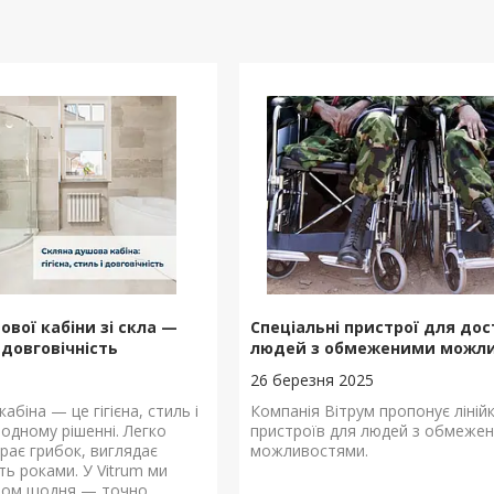
вої кабіни зі скла —
Спеціальні пристрої для дос
, довговічність
людей з обмеженими можл
26 березня 2025
абіна — це гігієна, стиль і
Компанія Вітрум пропонує ліній
 одному рішенні. Легко
пристроїв для людей з обмеже
рає грибок, виглядає
можливостями.
ть роками. У Vitrum ми
клом щодня — точно