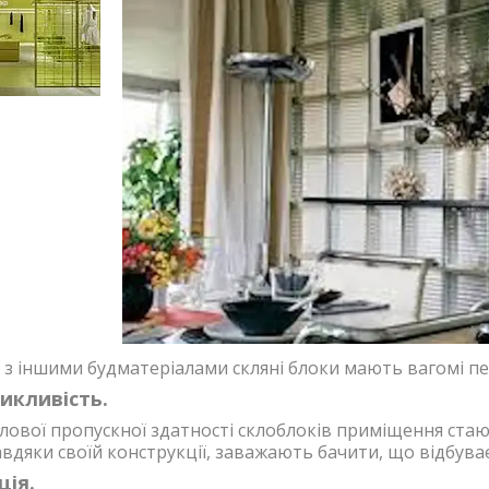
 з іншими будматеріалами скляні блоки мають вагомі пе
икливість.
лової пропускної здатності склоблоків приміщення стаю
авдяки своїй конструкції, заважають бачити, що відбува
ція.