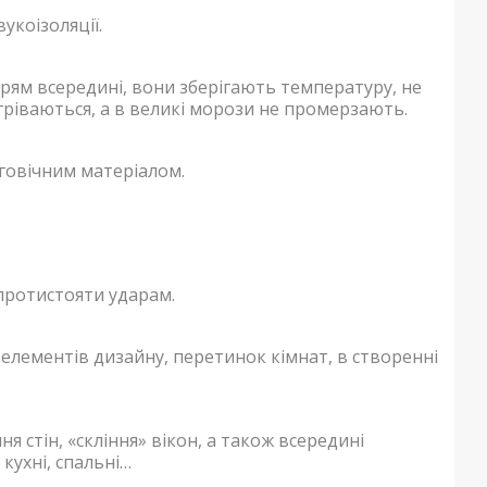
коізоляції.
рям всередині, вони зберігають температуру, не
агріваються, а в великі морози не промерзають.
вговічним матеріалом.
протистояти ударам.
елементів дизайну, перетинок кімнат, в створенні
 стін, «скління» вікон, а також всередині
кухні, спальні…