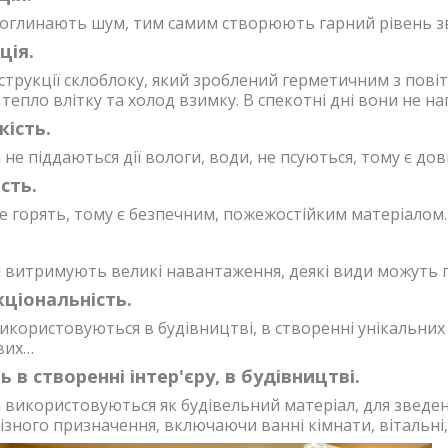
оглинають шум, тим самим створюють гарний рівень зву
ція.
трукції склоблоку, який зроблений герметичним з повіт
тепло влітку та холод взимку. В спекотні дні вони не н
кість.
не піддаються дії вологи, води, не псуються, тому є до
сть.
 горять, тому є безпечним, пожежостійким матеріалом.
 витримують великі навантаження, деякі види можуть 
ціональність.
користовуються в будівництві, в створенні унікальних 
вих…
ь в створенні інтер'єру, в будівництві.
використовуються як будівельний матеріал, для зведення
зного призначення, включаючи ванні кімнати, вітальні, 