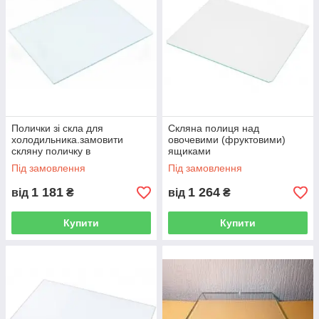
Полички зі скла для
Скляна полиця над
холодильника.замовити
овочевими (фруктовими)
скляну поличку в
ящиками
холодильник.
Під замовлення
Під замовлення
1 181
1 264
від
₴
від
₴
Купити
Купити