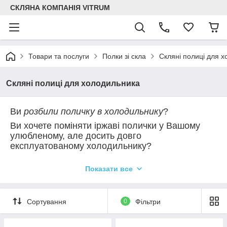
СКЛЯНА КОМПАНІЯ VITRUM
Товари та послуги
Полки зі скла
Скляні полиці для 
Скляні полиці для холодильника
Ви
розбили поличку в холодильнику
?
Ви хочете поміняти іржаві полички у Вашому
улюбленому, але досить довго
експлуатованому холодильнику?
Ми Вам допоможемо!
Показати все
Замовляйте у нас
полички з безпечного скла
у Ваш холодильник
:
будь-якого розміру,
Сортування
0
Фільтри
будь-якої товщини,