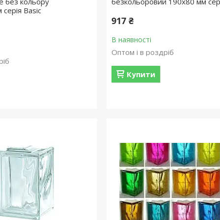
ve без кольору
безкольоровий 190х80 мм сері
серія Basic
917 ₴
В наявності
Оптом і в роздріб
ріб
Купити