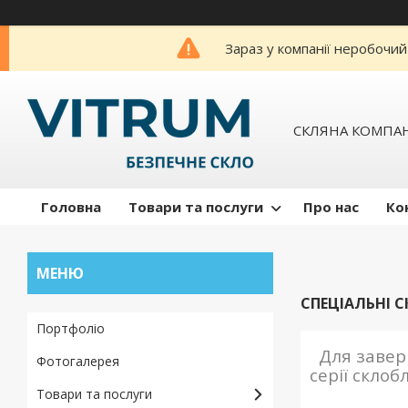
Зараз у компанії неробочий
СКЛЯНА КОМПАН
Головна
Товари та послуги
Про нас
Ко
СПЕЦІАЛЬНІ С
Портфоліо
Для заверш
Фотогалерея
серії склоб
Товари та послуги