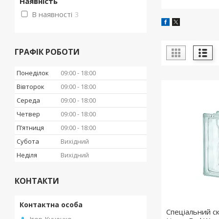
Наявність
В наявності
3
ГРАФІК РОБОТИ
Понеділок
09:00
18:00
Вівторок
09:00
18:00
Середа
09:00
18:00
Четвер
09:00
18:00
Пʼятниця
09:00
18:00
Субота
Вихідний
Неділя
Вихідний
КОНТАКТИ
Спеціальний ск