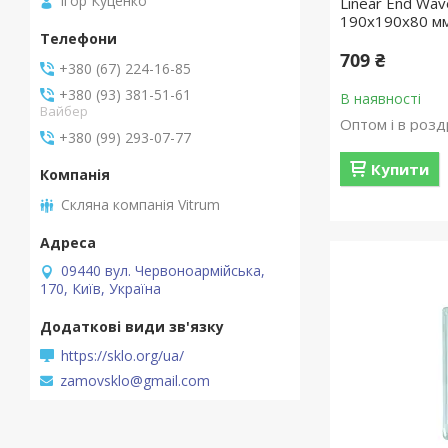
Ігор Куценко
Linear End Wa
190х190х80 мм 
709 ₴
+380 (67) 224-16-85
+380 (93) 381-51-61
В наявності
Вайбер
Оптом і в розд
+380 (99) 293-07-77
Купити
Скляна компанія Vitrum
09440 вул. Червоноармійська,
170, Київ, Україна
https://sklo.org/ua/
zamovsklo@gmail.com