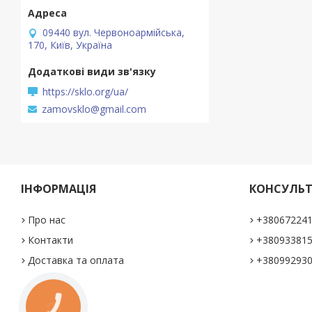
09440 вул. Червоноармійська,
170, Київ, Україна
https://sklo.org/ua/
zamovsklo@gmail.com
ІНФОРМАЦІЯ
КОНСУЛЬТ
Про нас
+38067224
Контакти
+38093381
Доставка та оплата
+38099293
КНОПКА
ЗВ'ЯЗКУ