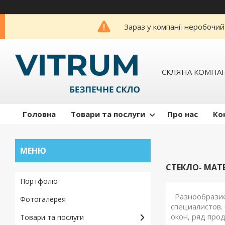
Зараз у компанії неробочий
СКЛЯНА КОМПАН
Головна
Товари та послуги
Про нас
Ко
СТЕКЛО- МАТ
Портфоліо
Разнообразие 
Фотогалерея
специалистов.
окон, ряд про
Товари та послуги