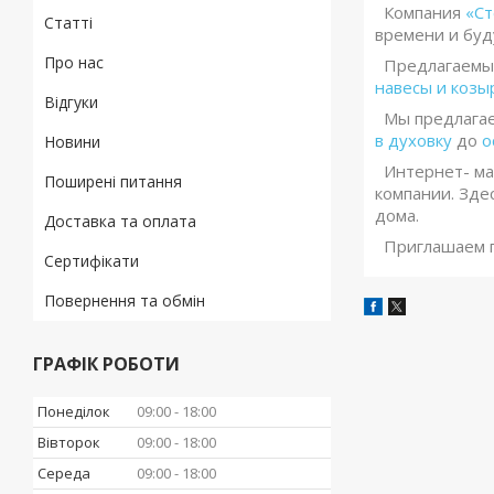
Компания
«Ст
Статті
времени и буд
Про нас
Предлагаемые 
навесы и козыр
Відгуки
Мы предлагаем
в духовку
до
о
Новини
Интернет- ма
Поширені питання
компании. Зде
дома.
Доставка та оплата
Приглашаем по
Сертифікати
Повернення та обмін
ГРАФІК РОБОТИ
Понеділок
09:00
18:00
Вівторок
09:00
18:00
Середа
09:00
18:00