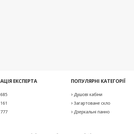
АЦІЯ ЕКСПЕРТА
ПОПУЛЯРНІ КАТЕГОРІЇ
1685
Душові кабіни
5161
Загартоване скло
0777
Дзеркальні панно