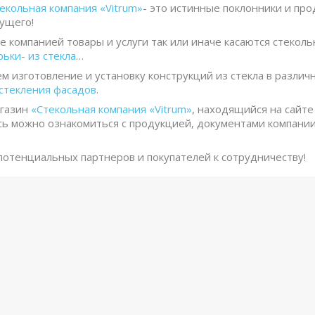
екольная компания «Vitrum»
- это истинные поклонники и пр
ущего!
компанией товары и услуги так или иначе касаются стекол
ьки- из стекла
…
 изготовление и установку конструкций из стекла в различ
стекления фасадов
.
газин
«Стекольная компания «Vitrum»
, находящийся на сайт
сь можно ознакомиться с продукцией, документами компании,
тенциальных партнеров и покупателей к сотрудничеству!