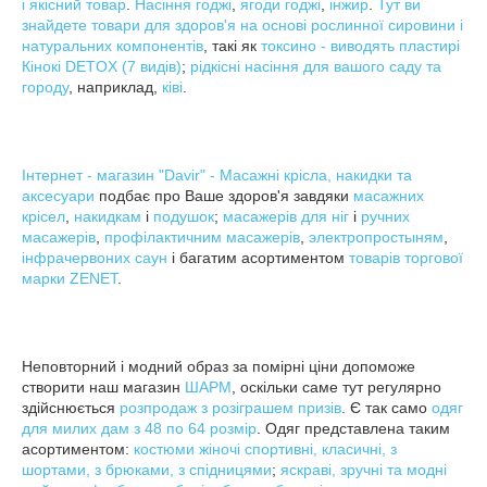
і якісний товар
.
Насіння годжі
,
ягоди годжі
,
інжир
.
Тут ви
знайдете товари для здоров'я на основі рослинної сировини і
натуральних компонентів
, такі як
токсино - виводять пластирі
Кінокі DETOX (7 видів)
;
рідкісні насіння для вашого саду та
городу
, наприклад,
ківі
.
Інтернет - магазин "Davir" - Масажні крісла, накидки та
аксесуари
подбає про Ваше здоров'я завдяки
масажних
крісел
,
накидкам
і
подушок
;
масажерів для ніг
і
ручних
масажерів
,
профілактичним масажерів
,
электропростыням
,
інфрачервоних саун
і багатим асортиментом
товарів торгової
марки ZENET
.
Неповторний і модний образ за помірні ціни допоможе
створити наш магазин
ШАРМ
, оскільки саме тут регулярно
здійснюється
розпродаж з розіграшем призів
. Є так само
одяг
для милих дам з 48 по 64 розмір
. Одяг представлена таким
асортиментом:
костюми жіночі спортивні, класичні, з
шортами, з брюками, з спідницями
;
яскраві, зручні та модні