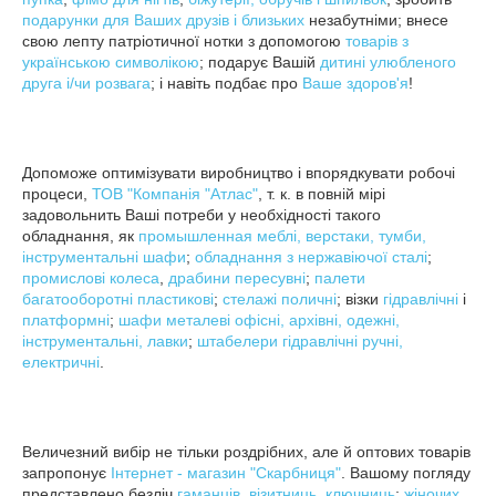
подарунки для Ваших друзів і близьких
незабутніми; внесе
свою лепту патріотичної нотки з допомогою
товарів з
українською символікою
; подарує Вашій
дитині улюбленого
друга і/чи розвага
; і навіть подбає про
Ваше здоров'я
!
Допоможе оптимізувати виробництво і впорядкувати робочі
процеси,
ТОВ "Компанія "Атлас"
, т. к. в повній мірі
задовольнить Ваші потреби у необхідності такого
обладнання, як
п
ромышленная меблі, верстаки, тумби,
інструментальні шафи
;
обладнання з нержавіючої сталі
;
промислові колеса
,
драбини пересувні
;
палети
багатооборотні пластикові
;
стелажі поличні
; візки
гідравлічні
і
платформні
;
шафи металеві офісні, архівні, одежні,
інструментальні, лавки
;
штабелери гідравлічні ручні,
електричні
.
Величезний вибір не тільки роздрібних, але й оптових товарів
запропонує
Інтернет - магазин "Скарбниця"
. Вашому погляду
представлено безліч
гаманців, візитниць, ключниць
;
жіночих