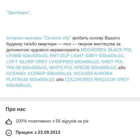
"Sportteam"
.
Інтернет-магазин "Ceramic-city"
зробить основу Вашого
будинку та/або квартири — пол — твором мистецтва за
допомогою чудового керамограніта
MEGAGRES
:
BLACK POL
LF6680 600x600x10
,
RMT101P LIGHT GREY 600x600x10
,
LOFT SILVER GREY LV-60FP003 600x600x10
,
GREY POL
YK6-00 600x600x10
,
WHITE POL HP6230 600x600x10
; або
OCEANO
:
X12060P 600x600x10
,
W12160S AURORA
PLATINUM 600x600x10
; або
COLORGRES RMQ101M GREY
600x600x10
.
Про нас
100% позитивних з 56 відгуків за рік
Працює з 23.09.2013