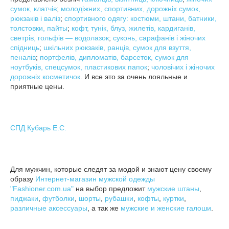
сумок, клатчів
;
молодіжних, спортивних, дорожніх сумок,
рюкзаків і валіз
;
спортивного одягу: костюми, штани, батники,
толстовки, пайты
;
кофт, тунік, блуз, жилетів, кардиганів,
светрів, гольфів — водолазок
;
суконь, сарафанів і жіночих
спідниць
;
шкільних рюкзаків, ранців, сумок для взуття,
пеналів
;
портфелів, дипломатів, барсеток, сумок для
ноутбуків, спецсумок, пластикових папок
;
чоловічих і жіночих
дорожніх косметичок
. И все это за очень лояльные и
приятные цены.
СПД Кубарь Е.С.
Для мужчин, которые следят за модой и знают цену своему
образу
Интернет-магазин мужской одежды
"Fashioner.com.ua"
на выбор предложит
мужские штаны
,
пиджаки
,
футболки
,
шорты
,
рубашки
,
кофты
,
куртки
,
различные аксессуары
, а так же
мужские и женские галоши
.