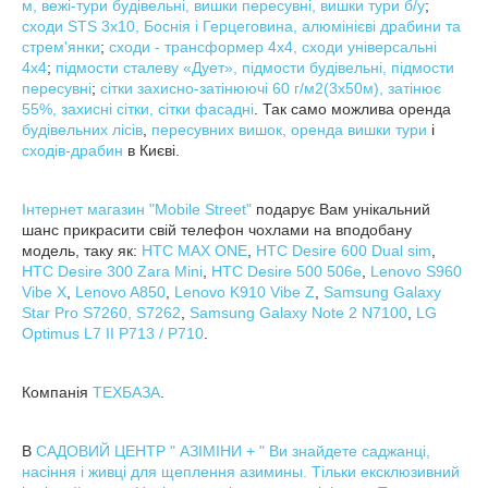
м, вежі-тури будівельні, вишки пересувні, вишки тури б/у
;
сходи STS 3х10, Боснія і Герцеговина, алюмінієві драбини та
стрем'янки
;
сходи - трансформер 4х4, сходи універсальні
4х4
;
підмости сталеву «Дует», підмости будівельні, підмости
пересувні
;
сітки захисно-затінюючі 60 г/м2(3х50м), затінює
55%, захисні сітки, сітки фасадні
. Так само можлива оренда
будівельних лісів
,
пересувних вишок, оренда вишки тури
і
сходів-драбин
в Києві.
Інтернет магазин "Mobile Street"
подарує Вам унікальний
шанс прикрасити свій телефон чохлами на вподобану
модель, таку як:
HTC MAX ONE
,
HTC Desire 600 Dual sim
,
HTC Desire 300 Zara Mini
,
HTC Desire 500 506e
,
Lenovo S960
Vibe X
,
Lenovo A850
,
Lenovo K910 Vibe Z
,
Samsung Galaxy
Star Pro S7260, S7262
,
Samsung Galaxy Note 2 N7100
,
LG
Optimus L7 II P713 / P710
.
Компанія
ТЕХБАЗА
.
В
САДОВИЙ ЦЕНТР " АЗІМІНИ + "
Ви знайдете саджанці,
насіння і живці для щеплення азимины. Тільки ексклюзивний