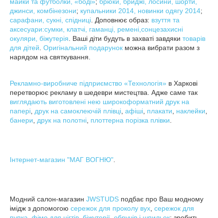
майки та футболки, «боді»
;
брюки, бриджі, лосини, шорти,
джинси, комбінезони
;
купальники 2014, новинки одягу 2014
;
сарафани, сукні, спідниці
. Доповнює образ:
взуття та
аксесуари:сумки, клатчі, гаманці, ремені,сонцезахисні
окуляри, біжутерія
. Ваші діти будуть в захваті завдяки
товарів
для дітей
.
Оригінальний подарунок
можна вибрати разом з
нарядом на святкування.
Рекламно-виробниче підприємство «Технологія»
в Харкові
перетворює рекламу в шедеври мистецтва. Адже саме так
виглядають виготовлені нею
широкоформатний друк на
папері
,
друк на самоклеючій плівці
,
афіші
,
плакати
,
наклейки
,
банери
,
друк на полотні
,
плоттерна порізка плівки
.
Інтернет-магазин "МАГ ВОГНЮ"
.
Модний салон-магазин
JWSTUDS
подбає про Ваш модному
імідж з допомогою
сережок для проколу вух
,
сережок для
пупка
,
фімо для нігтів
,
біжутерії, обручів і шпильок
; зробить