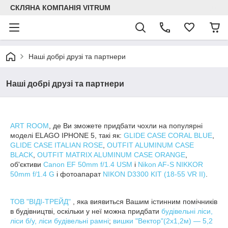
СКЛЯНА КОМПАНІЯ VITRUM
Наші добрі друзі та партнери
Наші добрі друзі та партнери
ART ROOM
, де Ви зможете придбати чохли на популярні
моделі ELAGO IPHONE 5, такі як:
GLIDE CASE CORAL BLUE
,
GLIDE CASE ITALIAN ROSE
,
OUTFIT ALUMINUM CASE
BLACK
,
OUTFIT MATRIX ALUMINUM CASE ORANGE
,
об'єктиви
Canon EF 50mm f/1.4 USM
і
Nikon AF-S NIKKOR
50mm f/1.4 G
і фотоапарат
NIKON D3300 KIT (18-55 VR II)
.
ТОВ "ВІДІ-ТРЕЙД"
, яка виявиться Вашим істинним помічників
в будівництві, оскільки у неї можна придбати
будівельні ліси,
ліси б/у, ліси будівельні рамні
;
вишки "Вектор"(2х1,2м) — 5,2