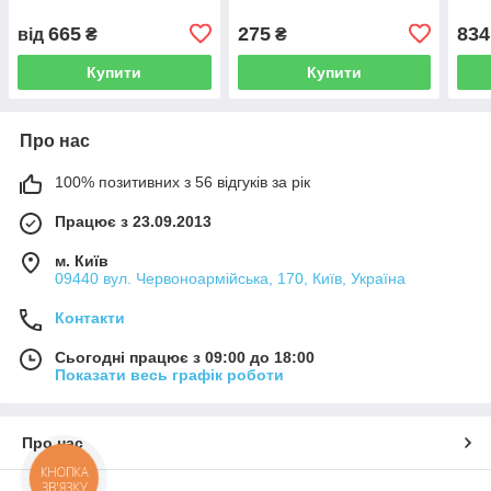
прозора з кріпленнями
проз
665
275
834
від
₴
₴
Купити
Купити
Про нас
100% позитивних з 56 відгуків за рік
Працює з 23.09.2013
м. Київ
09440 вул. Червоноармійська, 170, Київ, Україна
Контакти
Сьогодні працює з 09:00 до 18:00
Показати весь графік роботи
Про нас
КНОПКА
ЗВ'ЯЗКУ