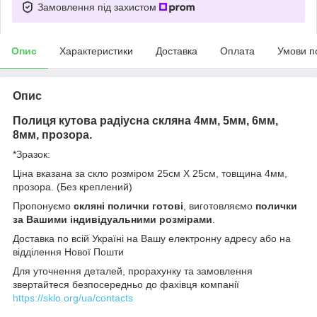
Замовлення під захистом
Опис
Характеристики
Доставка
Оплата
Умови п
Опис
Полиця кутова радіусна скляна 4мм, 5мм, 6мм,
8мм, прозора.
*Зразок:
Ціна вказана за скло розміром 25см Х 25см, товщина 4мм,
прозора. (Без креплений)
Пропонуємо
скляні полички готові
, виготовляємо
полички
за Вашими індивідуальними розмірами
.
Доставка по всій Україні на Вашу електронну адресу або на
відділення Нової Пошти
Для уточнення деталей, прорахунку та замовлення
звертайтеся безпосередньо до фахівця компанії
https://sklo.org/ua/contacts