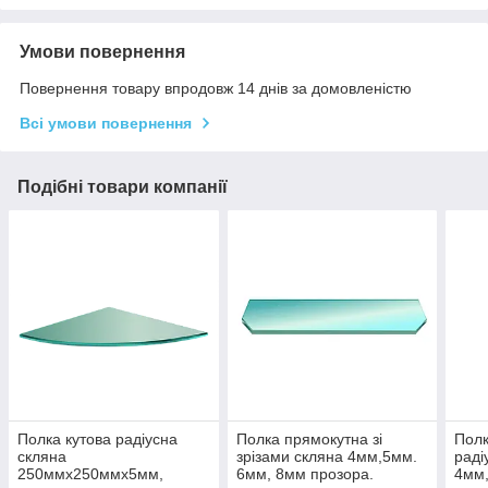
Умови повернення
Повернення товару впродовж 14 днів за домовленістю
Всі умови повернення
Подібні товари компанії
Полка кутова радіусна
Полка прямокутна зі
Полк
скляна
зрізами скляна 4мм,5мм.
раді
250ммх250ммх5мм,
6мм, 8мм прозора.
4мм