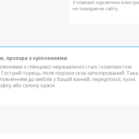
У компанії підключені електр
не покидаючи сайту.
м, прозора з кріпленнями
.
пленнями з глянцевої нержавіючої сталі і комплектом
 Гострий торець після порізки скла заполірований. Така
повненням до меблів у Вашій ванній, передпокої, кухні,
офісу або салону краси.