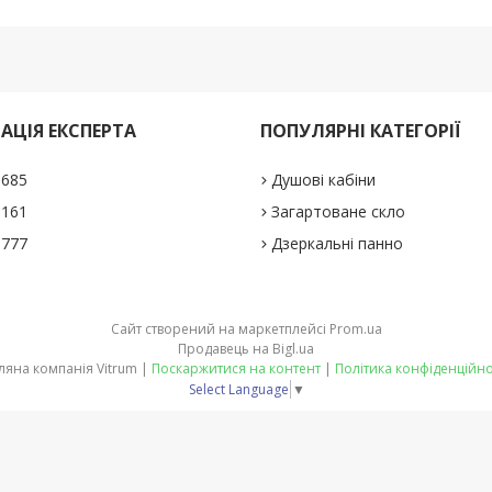
АЦІЯ ЕКСПЕРТА
ПОПУЛЯРНІ КАТЕГОРІЇ
1685
Душові кабіни
5161
Загартоване скло
0777
Дзеркальні панно
Сайт створений на маркетплейсі
Prom.ua
Продавець на Bigl.ua
Скляна компанія Vitrum |
Поскаржитися на контент
|
Політика конфіденційно
Select Language
▼