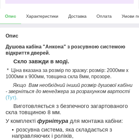
Опис
Характеристики
Доставка
Оплата
Умови п
Опис
Душова кабіна "Анкона" з розсувною системою
відкриття дверей.
Скло завжди в моді.
* Ціна вказана за розмір по зразку: р
озмір: 2000мм х
1000мм х 900мм, товщина скла 8мм, прозоре.
Якщо Вам необхідний інший розмір душової кабіни
- зверніться до менеджера за розрахунком вартості
(Тут).
Виготовляється з безпечного загартованого
скла товщиною 8 мм.
У комплекті
фурнітура
для монтажа кабіни:
розсувна система, яка складається з
направляючих і роліків,