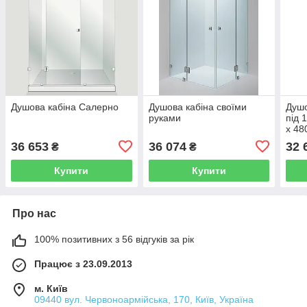
Душова кабіна Салерно
Душова кабіна своїми
Душо
руками
під 
х 48
36 653
36 074
32 
₴
₴
Купити
Купити
Про нас
100% позитивних з 56 відгуків за рік
Працює з 23.09.2013
м. Київ
09440 вул. Червоноармійська, 170, Київ, Україна