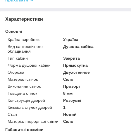
Характеристики
Основні
Країна виробник
Україна
Вид сантехнічного
Душова кабіна
обладнання
Тип кабіни
Закрита
Форма душової кабіни
Прямокутна
Огорожа
Двухстенное
Матеріал стінок
Скло
Виконання стінок
Прозорі
Товщина стінок
8 мм
Конструкція дверей
Розсувні
Кількість стулок дверей
1
Стан
Новий
Матеріал передньої стінки
Скло
Габаритні розміри