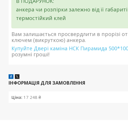
В ПОДАРУНОК:
анкера чи розпірки залежно від її габариті
термостійкий клей
Вам залишається просвердлити в прорізі от
ключем (викруткою) анкера.
Купуйте Двері каміна НСК
Пирамида 500*10
розумні гроші!
ІНФОРМАЦІЯ ДЛЯ ЗАМОВЛЕННЯ
Ціна:
17 248 ₴