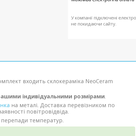
У компанії підключені електр
не покидаючи сайту.
комплект входить склокераміка
NeoCeram
Вашими індивідуальними розмірами
.
унка
на металі. Доставка перевізником по
наявності повітровідвіда.
, перепади температур.