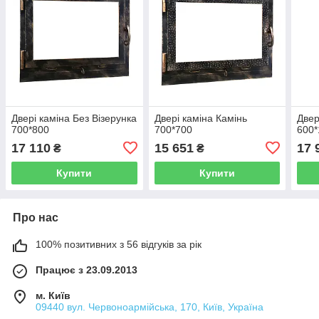
Двері каміна Без Візерунка
Двері каміна Камінь
Двер
700*800
700*700
600*
17 110
15 651
17 
₴
₴
Купити
Купити
Про нас
100% позитивних з 56 відгуків за рік
Працює з 23.09.2013
м. Київ
09440 вул. Червоноармійська, 170, Київ, Україна