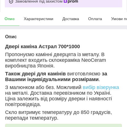
Замовлення під захистом
Опис
Характеристики
Доставка
Оплата
Умови п
Опис
Двері каміна Астрал 700*1000
Пропонуємо камінні дверцята із металу. В
комплект входить склокераміка
NeoCeram
виробництва Японія.
Також двері для камінів
виготовляємо
за
Вашими індивідуальними розмірами
.
З малюнком або без. Можливий
вибір візерунка
на металі. Доставка перевізником по Україні.
Ціна залежить від розміру дверки і наявності
повітровідвіда.
Скло витримує температуру до 850 градусів,
перепади температур.