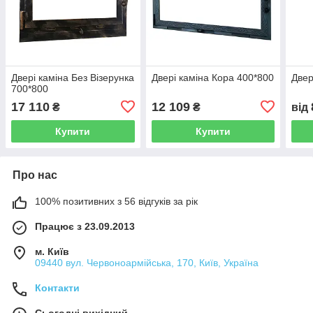
Двері каміна Без Візерунка
Двері каміна Кора 400*800
Двер
700*800
17 110
12 109
₴
₴
від
Купити
Купити
Про нас
100% позитивних з 56 відгуків за рік
Працює з 23.09.2013
м. Київ
09440 вул. Червоноармійська, 170, Київ, Україна
Контакти
Сьогодні вихідний