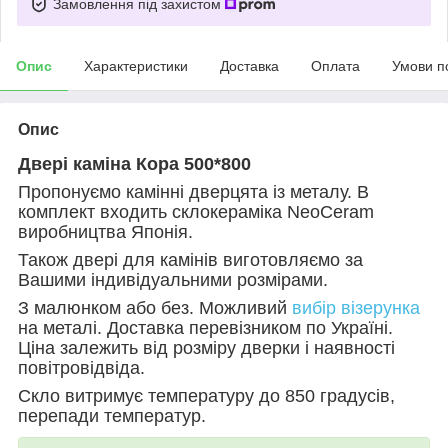
Замовлення під захистом
Опис
Характеристики
Доставка
Оплата
Умови п
Опис
Двері каміна Кора 500*800
Пропонуємо камінні дверцята із металу. В
комплект входить склокераміка
NeoCeram
виробництва Японія.
Також двері для камінів виготовляємо за
Вашими індивідуальними розмірами.
З малюнком або без. Можливий
вибір візерунка
на металі. Доставка перевізником по Україні.
Ціна залежить від розміру дверки і наявності
повітровідвіда.
Скло витримує температуру до 850 градусів,
перепади температур.