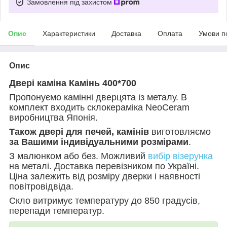
Замовлення під захистом
Опис
Характеристики
Доставка
Оплата
Умови п
Опис
Двері каміна Камінь 400*700
Пропонуємо камінні дверцята із металу. В
комплект входить склокераміка
NeoCeram
виробництва Японія.
Також двері для печей, камінів
виготовляємо
за Вашими індивідуальними розмірами
.
З малюнком або без. Можливий
вибір візерунка
на металі. Доставка перевізником по Україні.
Ціна залежить від розміру дверки і наявності
повітровідвіда.
Скло витримує температуру до 850 градусів,
перепади температур.