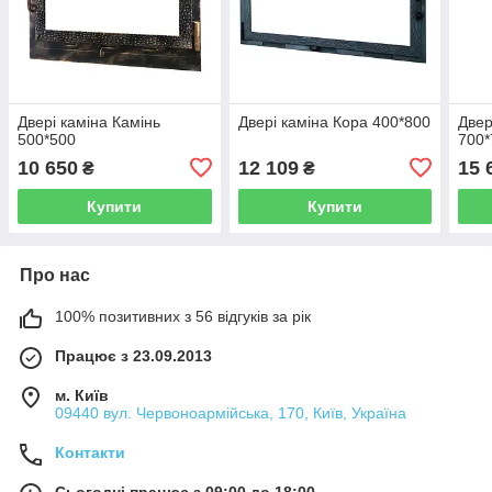
Двері каміна Камінь
Двері каміна Кора 400*800
Двер
500*500
700*
10 650
12 109
15 
₴
₴
Купити
Купити
Про нас
100% позитивних з 56 відгуків за рік
Працює з 23.09.2013
м. Київ
09440 вул. Червоноармійська, 170, Київ, Україна
Контакти
Сьогодні працює з 09:00 до 18:00