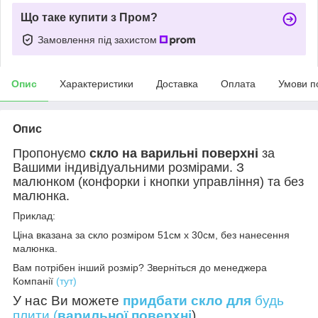
Що таке купити з Пром?
Замовлення під захистом
Опис
Характеристики
Доставка
Оплата
Умови п
Опис
Пропонуємо
скло на варильні поверхні
за
Вашими індивідуальними розмірами. З
малюнком (конфорки і кнопки управління) та без
малюнка.
Приклад:
Ціна вказана за скло розміром 51см х 30см, без нанесення
малюнка.
Вам потрібен інший розмір? Зверніться до менеджера
Компанії
(тут)
У нас Ви можете
придбати скло для
будь
плити (
варильної поверхні
)