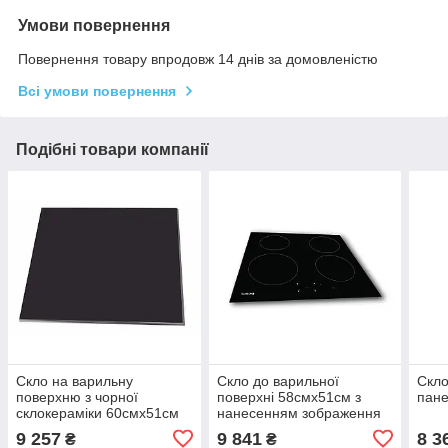
Умови повернення
Повернення товару впродовж 14 днів за домовленістю
Всі умови повернення
Подібні товари компанії
Скло на варильну
Скло до варильної
Скло
поверхню з чорної
поверхні 58смх51см з
пане
склокераміки 60смх51см
нанесенням зображення
КУ (кнопок управління)
9 257
9 841
8 3
₴
₴