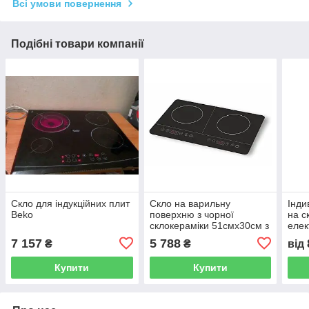
Всі умови повернення
Подібні товари компанії
Скло для індукційних плит
Скло на варильну
Інди
Beko
поверхню з чорної
на с
склокераміки 51смх30см з
елек
нанесенням зображення
7 157
5 788
₴
₴
від
КУ (кнопок управління)
Купити
Купити