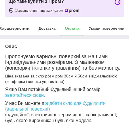
Що таке купити з Пром?
Замовлення під захистом
Характеристики
Доставка
Оплата
Умови повернення
Опис
Пропонуємо варильні поверхні за Вашими
індивідуальними розмірами. З малюнком
(конфорки і кнопки управління) та без малюнку.
Ціна вказана за скло розміром 30см х 50см з відмальовкою
(конфорки і кнопки управління)
.
Якщо Вам потрібний будь-який інший розмір,
звертайтеся сюди.
У нас Ви можете п
ридбати скло для будь плити
(варильної поверхні)
індукційної, електричної, керамічної, склокерамічної,
будь-якого виробника і будь-якої моделі: