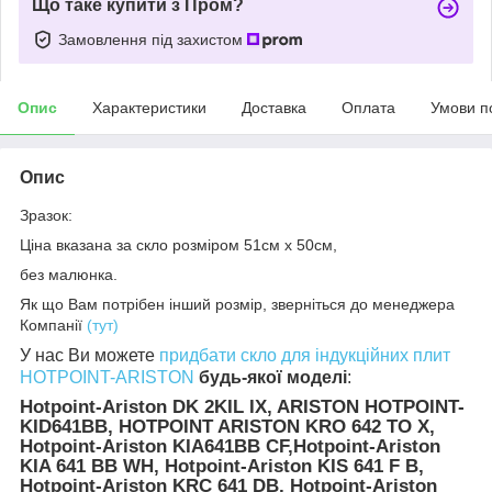
Що таке купити з Пром?
Замовлення під захистом
Опис
Характеристики
Доставка
Оплата
Умови п
Опис
Зразок:
Ціна вказана за скло розміром 51см х 50см,
без малюнка.
Як що Вам потрібен інший розмір, зверніться до менеджера
Компанії
(тут)
У нас Ви можете
придбати скло для індукційних плит
HOTPOINT-ARISTON
будь-якої моделі
:
Hotpoint-Ariston DK 2KIL IX, ARISTON HOTPOINT-
KID641BB, HOTPOINT ARISTON KRO 642 TO X,
Hotpoint-Ariston KIA641BB CF,Hotpoint-Ariston
KIA 641 BB WH, Hotpoint-Ariston KIS 641 F B,
Hotpoint-Ariston KRC 641 DB, Hotpoint-Ariston