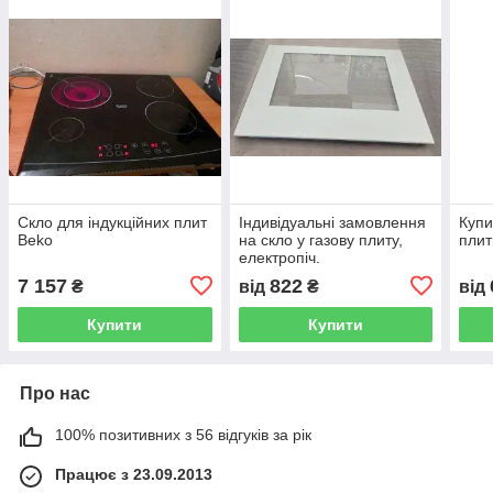
Скло для індукційних плит
Індивідуальні замовлення
Купи
Beko
на скло у газову плиту,
плит
електропіч.
7 157
822
₴
від
₴
від
Купити
Купити
Про нас
100% позитивних з 56 відгуків за рік
Працює з 23.09.2013