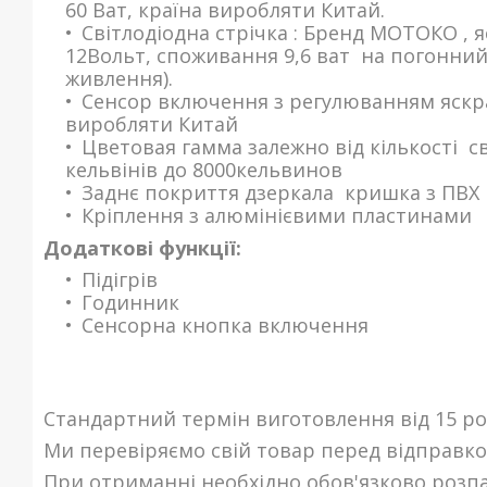
60 Ват, країна виробляти Китай.
Світлодіодна стрічка : Бренд МОТОКО , я
12Вольт, споживання 9,6 ват на погонний
живлення).
Сенсор включення з регулюванням яскраво
виробляти Китай
Ц
ветовая гамма залежно від кількості с
кельвінів до 8000кельвинов
Заднє покриття дзеркала кр
ишка з
ПВХ
Кріплення з алюмінієвими пластинами
Додаткові функції:
Підігрів
Годинник
Сенсорна кнопка включення
Стандартний термін виготовлення від 15 ро
Ми перевіряємо свій товар перед відправко
При отриманні необхідно обов'язково розпа