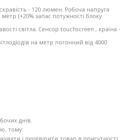
скравість - 120 люмен. Робоча напруга
 метр (+20% запас потужності блоку
сті світла. Сенсор touchscreen , країна -
вітлодіодів на метр погонний від 4000
бочих днів.
ю, тому:
кувати і перевірити товар в присутності