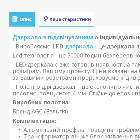
Опис
Характеристики
Дзеркало з підсвічуванням
о індивідуальн
Виробляємо
LED
дзеркала
- це
дзеркала з
Led
технологія - це 50000 годин безперервно
LED
дзеркала є вже готові-в наявності, а 
розмірам, Вашому проекту. Ціни вказані на 
за Вашими розмірами прораховуємо індивід
Полотно для дзеркал – це екологічно чистий
полотно товщиною 4 мм. Стійке до ерозії пі
Виробник полотна:
Бренд AGC (Бельгія)
Комплектація:
Алюмінієвий профіль, товщина профілю
Трансформатор він же блок живлення ви