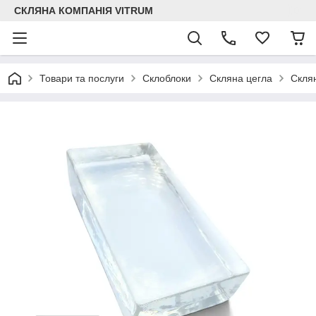
СКЛЯНА КОМПАНІЯ VITRUM
Товари та послуги
Склоблоки
Скляна цегла
Склян