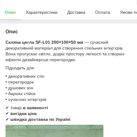
Опис
Характеристики
Доставка
Оплата
Умови п
Опис
Скляна цегла SF-L01 200×100×50 мм
— сучасний
декоративний матеріал для створення стильних інтер’єрів.
Вона пропускає світло, додає простору легкості та створює
ефектні дизайнерські перегородки.
Підходить для:
• декоративних стін
• перегородок
• душових зон
• барних стійок
• сучасних інтер’єрів
✔ товар
в наявності
✔
вигідна ціна
✔
швидка доставка по Україні