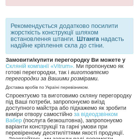
Рекомендується додатково посилити
жорсткість конструкції шляхом
встановлення штанги.
Штанга
надасть
надійне кріплення скла до стіни.
Замовити/купити перегородку Ви можете у
Скляній компанії «Vitrum».
Ми пропонуємо як
готові перегородки, так і
виготовляємо
перегородки за Вашими розмірами.
Доставка вробів по Україні перевізником.
Спроектуємо та виготовимо скляну перегородку
під Ваші потреби, запропонуємо виїзд
доступного майстра або підкажемо як зробити
виміри отвору самостійно
за відеодзвінком
Вабер
(послуга безкоштовна), запропонуємо
варіанти конструкції та гарні умови при
перевіреному десятиліттями якості продукції.
Звертайтесь, ми завжди раді допомогти.