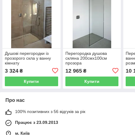
Душові перегородки із
Перегородка душова
Пере
прозорого скла у ванну
скляна 200смх100см
ванн
кімнату
прозора
розм
3 324
12 965
10 
₴
₴
Купити
Купити
Про нас
100% позитивних з 56 відгуків за рік
Працює з 23.09.2013
м. Київ