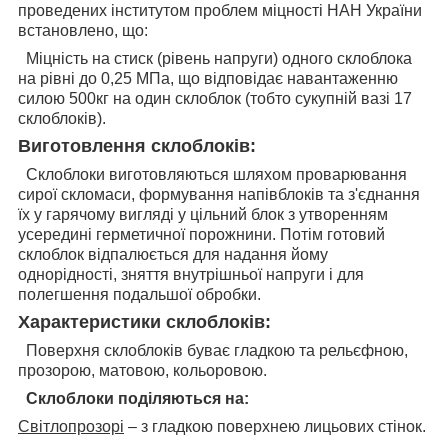
проведених інститутом проблем міцності НАН України
встановлено, що:
Міцність на стиск (рівень напруги) одного склоблока
на рівні до 0,25 МПа, що відповідає навантаженню
силою 500кг на один склоблок (тобто сукупній вазі 17
склоблоків).
Виготовлення склоблоків:
Склоблоки виготовляються шляхом проварювання
сирої скломаси, формування напівблоків та з'єднання
їх у гарячому вигляді у цільний блок з утворенням
усередині герметичної порожнини. Потім готовий
склоблок відпалюється для надання йому
однорідності, зняття внутрішньої напруги і для
полегшення подальшої обробки.
Характеристики склоблоків:
Поверхня склоблоків буває гладкою та рельєфною,
прозорою, матовою, кольоровою.
Склоблоки поділяються на:
Світлопрозорі
– з гладкою поверхнею лицьових стінок.