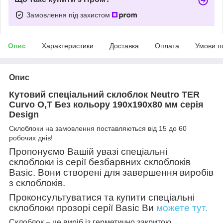
Замовлення під захистом
Опис
Характеристики
Доставка
Оплата
Умови п
Опис
Кутовий спеціальний склоблок Neutro TER
Curvo O,Т Без кольору 190х190х80 мм серія
Design
Склоблоки на замовлення поставляються від 15 до 60
робочих днів!
Пропонуємо Вашій увазі спеціальні
склоблоки із серії безбарвних склоблоків
Basic. Вони створені для завершення виробів
з склоблоків.
Проконсультуватися та купити спеціальні
склоблоки прозорі серії Basic Ви
можете тут.
Склоблок – це виріб із герметично закритою