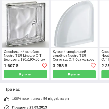
Спеціальний склоблок
Кутовий спеціальний
Спец
Neutro TER Lineare O,Т
склоблок Neutro TER
Neut
Без цвета 190х190х80 мм
Curvo sat O,Т без кольору
O,Т 
серія Design
190х190х80 мм серія
мм с
1 607
3 258
2 2
₴
₴
Design
Купити
Купити
Про нас
100% позитивних з 56 відгуків за рік
Працює з 23.09.2013