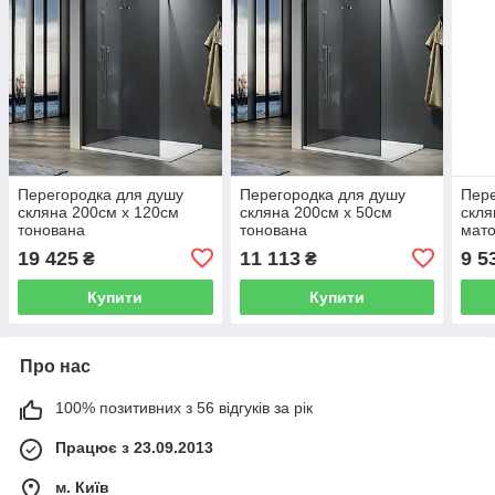
Перегородка для душу
Перегородка для душу
Пере
скляна 200см х 120см
скляна 200см х 50см
скля
тонована
тонована
мат
19 425
11 113
9 5
₴
₴
Купити
Купити
Про нас
100% позитивних з 56 відгуків за рік
Працює з 23.09.2013
м. Київ