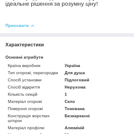
ідеальне рішення за розумну ціну!
Приховати
Характеристики
Основні атрибути
Країна виробник
Україна
Тип огорожі, перегородки
Для душа
Спосіб установки
Підлоговий
Спосіб відкриття
Нерухома
Кількість секцій
1
Матеріал огорожі
Скло
Поверхня огорожі
Тонована
Конструкція жорстких
Безкаркасні
шторок
Матеріал профілю
Алюміній