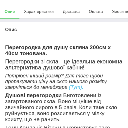
Опис
Характеристики
Доставка
Оплата
Умови п
Опис
Перегородка для душу скляна 200см х
40см тонована.
Перегородки зі скла - це ідеальна економна
альтернатива душової кабіни!
Потрібен інший розмір? Для того щоби
прорахувати ціну на скло Вашого розміру
зверніться до менеджера
(Тут).
Душові перегородки
Виготовлени із
загартованого скла. Воно міцніше від
звичайного сирого в 5 разів. Коли таке скло
руйнується, воно розсипається у мілку
крихту, що не ранить.
Тому Компанія Вітрум використовує таке