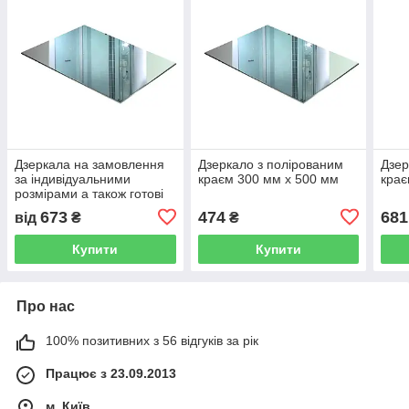
Дзеркала на замовлення
Дзеркало з полірованим
Дзер
за індивідуальними
краєм 300 мм х 500 мм
крає
розмірами а також готові
673
474
681
від
₴
₴
Купити
Купити
Про нас
100% позитивних з 56 відгуків за рік
Працює з 23.09.2013
м. Київ