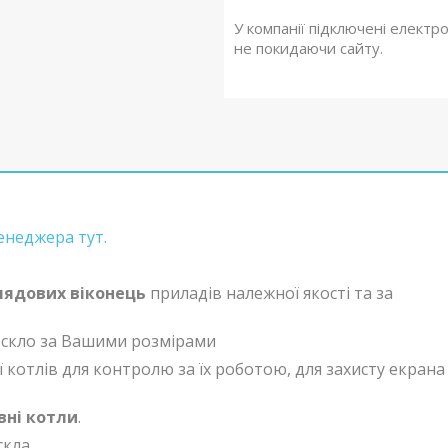
У компанії підключені електр
не покидаючи сайту.
енеджера тут.
лядових віконець
приладів належної якості та за
 скло за Вашими розмірами
 котлів для контролю за їх роботою, для захисту екрана
вні котли
.
кла.