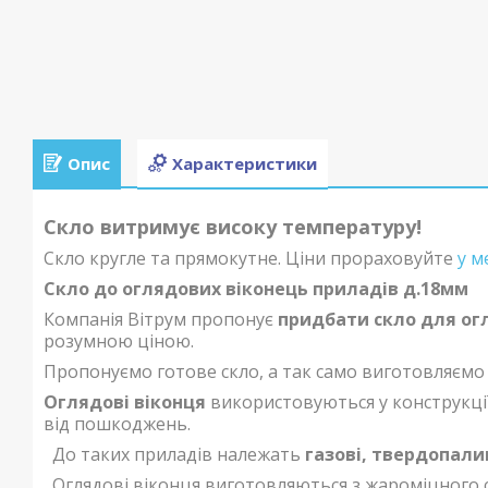
Опис
Характеристики
Скло витримує високу температуру!
Скло кругле та прямокутне. Ціни прораховуйте
у м
Скло до оглядових віконець приладів д.18мм
Компанія Вітрум пропонує
придбати скло для ог
розумною ціною.
Пропонуємо готове скло, а так само виготовляємо
Оглядові віконця
використовуються у конструкції
від пошкоджень.
До таких приладів належать
газові, твердопали
Оглядові віконця виготовляються з жароміцного с