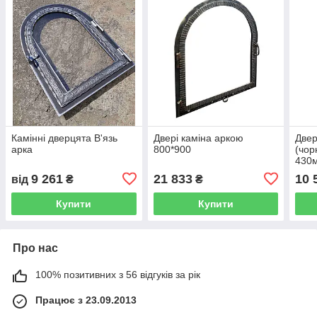
Камінні дверцята В'язь
Двері каміна аркою
Двер
арка
800*900
(чор
430
9 261
21 833
10 
від
₴
₴
Купити
Купити
Про нас
100% позитивних з 56 відгуків за рік
Працює з 23.09.2013