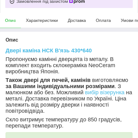
Замовлення під захистом
Опис
Характеристики
Доставка
Оплата
Умови п
Опис
Двері каміна НСК В'язь 430*640
Пропонуємо камінні дверцята із металу. В
комплект входить склокераміка
NeoCeram
виробництва Японія.
Також двері для печей, камінів
виготовляємо
за Вашими індивідуальними розмірами
. З
малюнком або без. Можливий
вибір візерунка
на
металі. Доставка перевізником по Україні. Ціна
залежить від розміру дверки і наявності
повітровідвіда.
Скло витримує температуру до 850 градусів,
перепади температур.