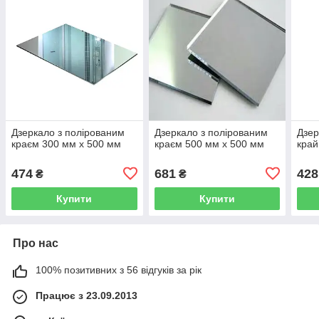
Дзеркало з полірованим
Дзеркало з полірованим
Дзер
краєм 300 мм х 500 мм
краєм 500 мм х 500 мм
край
474
681
428
₴
₴
Купити
Купити
Про нас
100% позитивних з 56 відгуків за рік
Працює з 23.09.2013