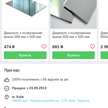
Дзеркало з полірованим
Дзеркало з полірованим
Дзер
краєм 300 мм х 500 мм
краєм 500 мм х 500 мм
850
474
681
2 9
₴
₴
Купити
Купити
Про нас
100% позитивних з 56 відгуків за рік
Працює з 23.09.2013
м. Київ
09440 вул. Червоноармійська, 170, Київ, Україна