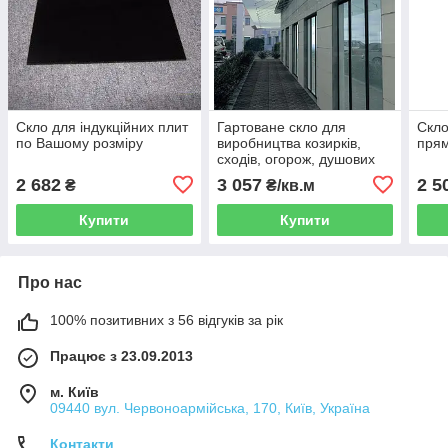
Скло для індукційних плит
Гартоване скло для
Скло
по Вашому розміру
виробництва козирків,
пря
сходів, огорож, душових
кабін,меблів.загартоване
2 682
3 057
2 5
₴
₴/кв.м
скло.
Купити
Купити
Про нас
100% позитивних з 56 відгуків за рік
Працює з 23.09.2013
м. Київ
09440 вул. Червоноармійська, 170, Київ, Україна
Контакти