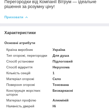
Перегородки від Компанії Вітрум — ідеальне
рішення за розумну ціну!
Приховати
Характеристики
Основні атрибути
Країна виробник
Україна
Тип огорожі, перегородки
Для душа
Спосіб установки
Підлоговий
Спосіб відкриття
Нерухома
Кількість секцій
1
Матеріал огорожі
Скло
Поверхня огорожі
Тонована
Конструкція жорстких
Безкаркасні
шторок
Матеріал профілю
Алюміній
Наявність дверей
Ні