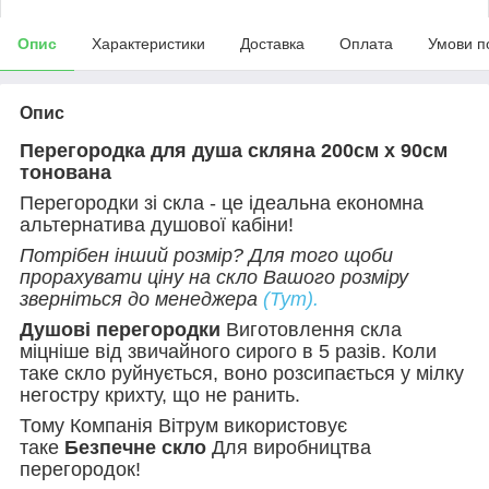
Опис
Характеристики
Доставка
Оплата
Умови п
Опис
Перегородка для душа скляна 200см х 90см
тонована
Перегородки зі скла - це ідеальна економна
альтернатива душової кабіни!
Потрібен інший розмір? Для того щоби
прорахувати ціну на скло Вашого розміру
зверніться до менеджера
(Тут).
Душові перегородки
Виготовлення скла
міцніше від звичайного сирого в 5 разів. Коли
таке скло руйнується, воно розсипається у мілку
негостру крихту, що не ранить.
Тому Компанія Вітрум використовує
таке
Безпечне скло
Для виробництва
перегородок!