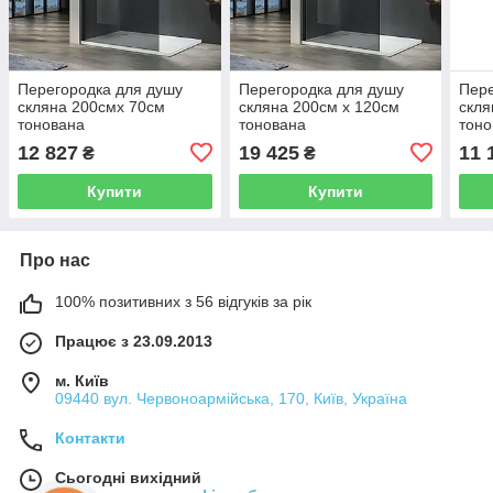
Перегородка для душу
Перегородка для душу
Пере
скляна 200смх 70см
скляна 200см х 120см
скля
тонована
тонована
тоно
12 827
19 425
11 
₴
₴
Купити
Купити
Про нас
100% позитивних з 56 відгуків за рік
Працює з 23.09.2013
м. Київ
09440 вул. Червоноармійська, 170, Київ, Україна
Контакти
Сьогодні вихідний