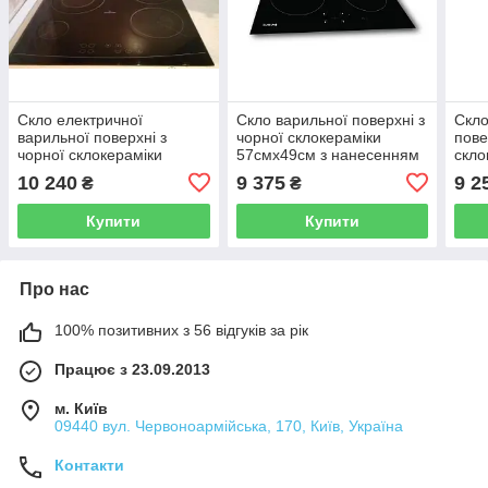
Скло електричної
Скло варильної поверхні з
Скло
варильної поверхні з
чорної склокераміки
пове
чорної склокераміки
57смх49см з нанесенням
скло
60смх51см з нанесенням
зображення КУ (кнопок
10 240
9 375
9 2
₴
₴
зображення КУ (кнопок
управління)
управління)
Купити
Купити
Про нас
100% позитивних з 56 відгуків за рік
Працює з 23.09.2013
м. Київ
09440 вул. Червоноармійська, 170, Київ, Україна
Контакти