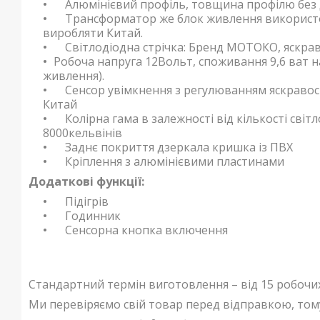
Алюмінієвий профіль, товщина профілю без 
Трансформатор же блок живлення використову
виробляти Китай.
Світлодіодна стрічка: Бренд МОТОКО, яскраві
Робоча напруга 12Вольт, споживання 9,6 ват н
живлення).
Сенсор увімкнення з регулюванням яскравості 
Китай
Колірна гама в залежності від кількості світл
8000кельвінів
Заднє покриття дзеркала кришка із ПВХ
Кріплення з алюмінієвими пластинами
Додаткові функції:
Підігрів
Годинник
Сенсорна кнопка включення
Стандартний термін виготовлення – від 15 робочих
Ми перевіряємо свій товар перед відправкою, том