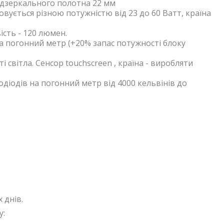
дзеркального полотна 22 мм
ється різною потужністю від 23 до 60 Ватт, країна
сть - 120 люмен.
а погонний метр (+20% запас потужності блоку
світла. Сенсор touchscreen , країна - виробляти
одіодів на погонний метр від 4000 кельвінів до
 днів.
у: