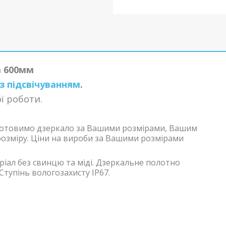
а 600мм
з підсвічуванням
.
ї
роботи.
виготовимо дзеркало за Вашими розмірами, Вашим
розміру. Ціни на вироби за Вашими розмірами
іал без свинцю та міді. Дзеркальне полотно
Ступінь вологозахисту IP67.