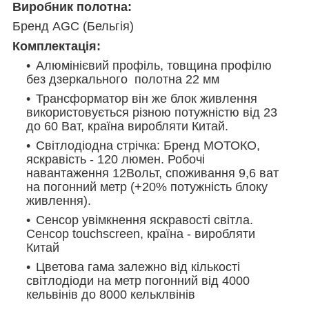
Виробник полотна:
Бренд AGC (Бельгія)
Комплектація:
Алюмінієвий профіль, товщина профілю
без дзеркального полотна 22 мм
Трансформатор він же блок живлення
використовується різною потужністю від 23
до 60 Ват, країна виробляти Китай.
Світлодіодна стрічка: Бренд МОТОКО,
яскравість - 120 люмен. Робочі
навантаження 12Вольт, споживання 9,6 ват
на погонний метр (+20% потужність блоку
живлення).
Сенсор увімкнення яскравості світла.
Сенсор touchscreen, країна - виробляти
Китай
Ц
ветова гама залежно від кількості
світлодіоди на метр погонний від 4000
кельвінів до 8000 кельклвінів