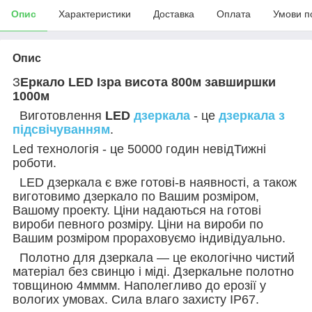
Опис
Характеристики
Доставка
Оплата
Умови п
Опис
З
Еркало LED Ізра висота 800м завширшки
1000м
Виготовлення
LED
дзеркала
- це
дзеркала з
підсвічуванням
.
Led
технологія - це 50000 годин невід
Тижні
роботи.
LED
дзеркала є вже готові-в наявності, а також
виготовимо дзеркало по Вашим розміром,
Вашому проекту. Ціни надаються на готові
вироби певного розміру. Ціни на вироби по
Вашим розміром прораховуємо індивідуально.
Полотно для дзеркала — це екологічно чистий
матеріал без свинцю і міді. Дзеркальне полотно
товщиною 4мммм. Наполегливо до ерозії у
вологих умовах. Сила влаго захисту IP67.