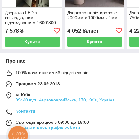
Дзеркало LED з
Дзеркало полістиролове
Дзер
світлодіодним
2000мм х 1000мм х 1мм
750
підсвічуванням 1600*800
мм
7 578
4 052
4 2
₴
₴/лист
Купити
Купити
Про нас
100% позитивних з 56 відгуків за рік
Працює з 23.09.2013
м. Київ
09440 вул. Червоноармійська, 170, Київ, Україна
Контакти
Сьогодні працює з 09:00 до 18:00
Показати весь графік роботи
КНОПКА
ЗВ'ЯЗКУ