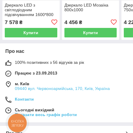
Дзеркало LED з
Дзеркало LED Мозаїка
Дзер
світлодіодним
800х1000
750
підсвічуванням 1600*800
мм
7 578
4 456
4 2
₴
₴
Купити
Купити
Про нас
100% позитивних з 56 відгуків за рік
Працює з 23.09.2013
м. Київ
09440 вул. Червоноармійська, 170, Київ, Україна
Контакти
Сьогодні вихідний
Показати весь графік роботи
КНОПКА
ЗВ'ЯЗКУ
Про нас