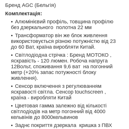
Бренд AGC (Бельгія)
Комплектація:
Алюмінієвий профіль, товщина профілю
без дзеркального полотна 22 мм
Трансформатор він же блок живлення
використовується різною потужністю від 23
до 60 Ват, країна виробляти Китай.
Світлодіодна стрічка : Бренд МОТОКО ,
яскравість - 120 люмен. Робоча напруга
12Вольт, споживання 9,6 ват на погонний
метр (+20% запас потужності блоку
живлення).
Сенсор включення з регулюванням
яскравості світла. Сенсор touchscreen ,
країна - виробляти Китай
Ц
ветовая гамма залежно від кількості
світлодіодів на метр погонний від 4000
кельвінів до 8000кельвинов
Заднє покриття дзеркала кр
ишка з
ПВХ