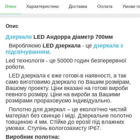
Опис
Характеристики
Доставка
Оплата
Умови п
Опис
Дзеркало
LED Андорра діаметр 700мм
Виробляємо
LED
дзеркала
- це
дзеркала з
підсвічуванням
.
Led
технологія - це 50000 годин бе
зперервної
роботи.
LED
дзеркала є вже готові-в наявності, а так
само виготовимо дзеркало по Вашим розмірам,
Вашому проекту. Ціни вказані на готові вироби
певного розміру. Ціни на вироби за Вашими
розмірами прораховуємо індивідуально.
Полотно для дзеркал – це екологічно чистий
матеріал без свинцю і міді. Дзеркальне полотно
товщиною 4 мм. Стійке до ерозії під влажних
умовах. Ступінь вологозахисту IP67.
Виробник полотна: