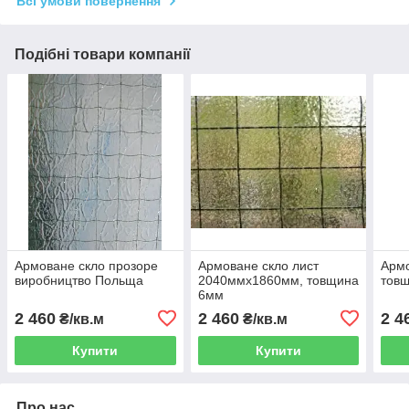
Всі умови повернення
Подібні товари компанії
Армоване скло прозоре
Армоване скло лист
Армо
виробництво Польща
2040ммх1860мм, товщина
тов
6мм
2 460
2 460
2 4
₴/кв.м
₴/кв.м
Купити
Купити
Про нас