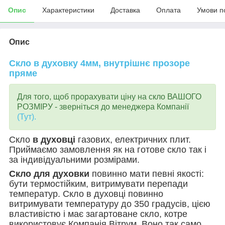
Опис
Характеристики
Доставка
Оплата
Умови п
Опис
Скло в духовку 4мм, внутрішнє прозоре
пряме
Для того, щоб прорахувати ціну на скло ВАШОГО
РОЗМІРУ - зверніться до менеджера Компанії
(Тут).
Скло
в духовці
газових, електричних плит.
Приймаємо замовлення як на готове скло так і
за індивідуальними розмірами.
Скло для духовки
повинно мати певні якості:
бути термостійким, витримувати перепади
температур. Скло в духовці повинно
витримувати температуру до 350 градусів, цією
властивістю і має загартоване скло, котре
використовує Компанія Вітрум. Воно так само