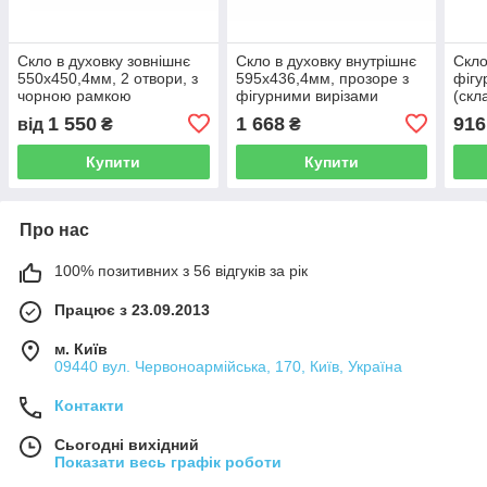
Скло в духовку зовнішнє
Скло в духовку внутрішнє
Скло
550х450,4мм, 2 отвори, з
595х436,4мм, прозоре з
фігу
чорною рамкою
фігурними вирізами
(скл
1 550
1 668
916
від
₴
₴
Купити
Купити
Про нас
100% позитивних з 56 відгуків за рік
Працює з 23.09.2013
м. Київ
09440 вул. Червоноармійська, 170, Київ, Україна
Контакти
Сьогодні вихідний
Показати весь графік роботи