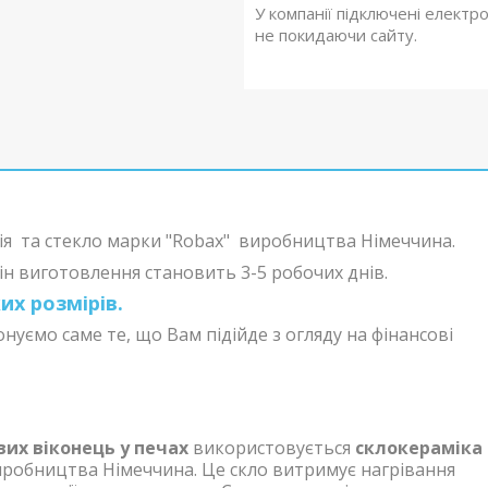
У компанії підключені електр
не покидаючи сайту.
ія
та стекло марки "Robax" виробництва Німеччина.
ін виготовлення становить 3-5 робочих днів.
х розмірів.
ємо саме те, що Вам підійде з огляду на фінансові
вих віконець у печах
використовується
склокераміка
иробництва Німеччина. Це скло витримує нагрівання