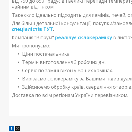
від 750 до 850 градусів і великі перепади темпера
чайним відтінком.
Таке скло ідеально підходить для камінів, печей, о
Для більш детальної консультації, покупки/замов
спеціалістів ТУТ
.
Компанія "Вітрум"
реалізує склокераміку
в листах 
Ми пропонуємо:
Ціни постачальника.
Термін виготовлення 3 робочих дні.
Сервіс по заміні вікон у Ваших камінах.
Вирізаємо склокераміку за Вашими індивідуа
Здійснюємо обробку країв, свердління отворів
Доставка по всім регіонам України перевізником.