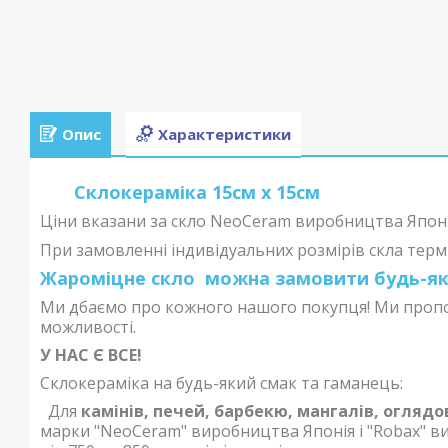
Опис
Характеристики
Склокераміка 15см х 15см
Ціни вказани за скло
NeoCeram виробництва Япон
При замовленні індивідуальних розмірів скла терм
Жароміцне скло можна замовити будь-яки
Ми дбаємо про кожного нашого покупця! Ми пропону
можливості.
У НАС Є ВСЕ!
Склокераміка на будь-який смак та гаманець:
Для
камінів, печей, барбекю, мангалів, оглядо
марки "NeoCeram" виробництва Японія і "Robax" в