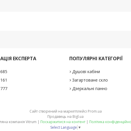
АЦІЯ ЕКСПЕРТА
ПОПУЛЯРНІ КАТЕГОРІЇ
1685
Душові кабіни
5161
Загартоване скло
0777
Дзеркальні панно
Сайт створений на маркетплейсі
Prom.ua
Продавець на Bigl.ua
Скляна компанія Vitrum |
Поскаржитися на контент
|
Політика конфіденційно
Select Language
▼