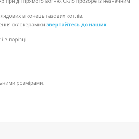
тур при дії прямого вогню. Скло прозоре із незначним
глядових віконець газових котлів.
лення склокераміки
звертайтесь до наших
і в порізці.
льними розмірами.
.