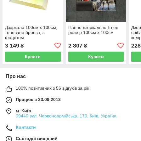
Дзеркало 100см х 100см,
Панно дзеркальне Етюд
Дзер
тоноване бронза, з
розмір 100см х 100см
сріб
фацетом
колі
3 149
2 807
228
₴
₴
Купити
Купити
Про нас
100% позитивних з 56 відгуків за рік
Працює з 23.09.2013
м. Київ
09440 вул. Червоноармійська, 170, Київ, Україна
Контакти
Сьогодні вихідний