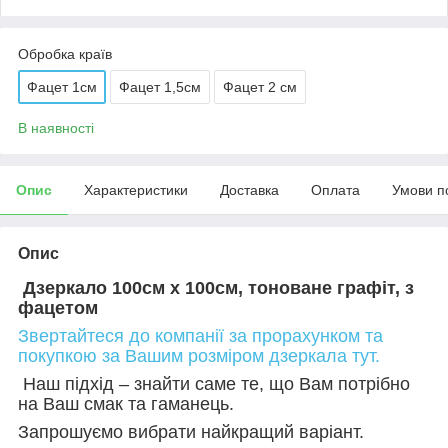
Обробка країв
Фацет 1см
Фацет 1,5см
Фацет 2 см
В наявності
Опис
Характеристики
Доставка
Оплата
Умови п
Опис
Дзеркало 100см х 100см, тоноване графіт, з
фацетом
Звертайтеся до компанії за прорахунком та
покупкою за Вашим розміром дзеркала тут.
Наш підхід – знайти саме те, що Вам потрібно
на Ваш смак та гаманець.
Запрошуємо вибрати найкращий варіант.