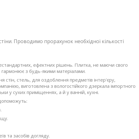
стіни. Проводимо прорахунок необхідної кількості
естандартних, ефектних рішень. Плитка, не маючи свого
, гармоніює з будь-якими матеріалами.
я стін, стель, для оздоблення предметів інтер'єру,
анією, виготовлена ​​з вологостійкого дзеркала імпортного
и у сухих приміщеннях, а й у ванній, кухні.
 допоможуть:
.
ощу.
в та засобів догляду.