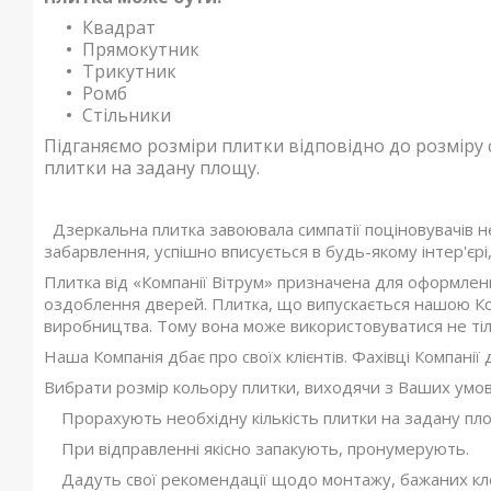
Квадрат
Прямокутник
Трикутник
Ромб
Стільники
Підганяємо розміри плитки відповідно до розміру 
плитки на задану площу.
Дзеркальна плитка завоювала симпатії поціновувачів н
забарвлення, успішно вписується в будь-якому інтер'єрі
Плитка від «Компанії Вітрум» призначена для оформленн
оздоблення дверей. Плитка, що випускається нашою Комп
виробництва. Тому вона може використовуватися не тільк
Наша Компанія дбає про своїх клієнтів. Фахівці Компанії
Вибрати розмір кольору плитки, виходячи з Ваших умов
Прорахують необхідну кількість плитки на задану пл
При відправленні якісно запакують, пронумерують.
Дадуть свої рекомендації щодо монтажу, бажаних клеї