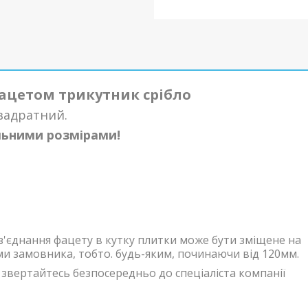
фацетом трикутник срібло
вадратний.
льними розмірами!
з'єднання фацету в кутку плитки може бути зміщене на
ми замовника, тобто. будь-яким, починаючи від 120мм.
звертайтесь безпосередньо до спеціаліста компанії