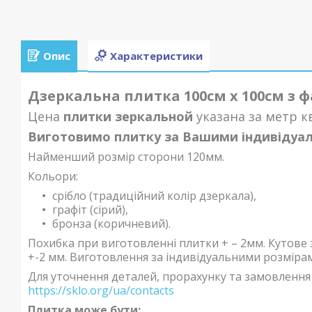
Опис
Характеристики
Дзеркальна плитка 100см х 100см з 
Цена
плитки зеркальной
указана за метр к
Виготовимо плитку за Вашими індивідуа
Найменший розмір сторони 120мм.
Кольори:
срібло (традиційний колір дзеркала),
графіт (сірий),
бронза (коричневий).
Похибка при виготовленні плитки + – 2мм. Кутове 
+-2 мм. Виготовлення за індивідуальними розміра
Для уточнення деталей, прорахунку та замовлення 
https://sklo.org/ua/contacts
Плитка може бути: