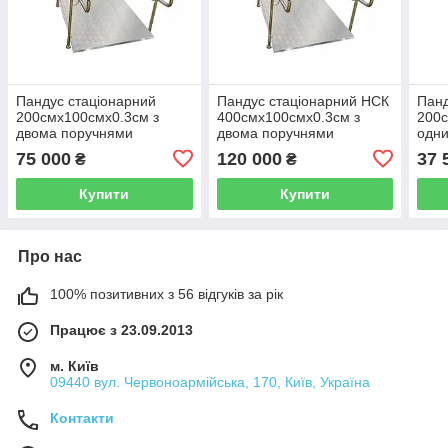
Пандус стаціонарний
Пандус стаціонарний НСК
Панд
200смх100смх0.3см з
400смх100смх0.3см з
200с
двома поручнями
двома поручнями
одн
75 000
120 000
37 
₴
₴
Купити
Купити
Про нас
100% позитивних з 56 відгуків за рік
Працює з 23.09.2013
м. Київ
09440 вул. Червоноармійська, 170, Київ, Україна
Контакти