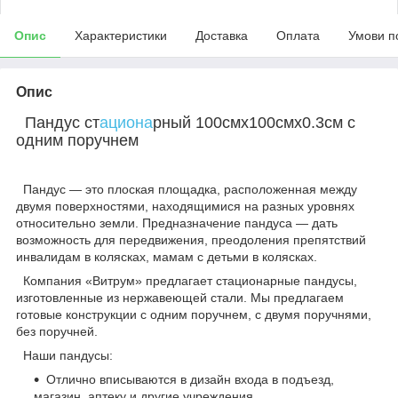
Опис
Характеристики
Доставка
Оплата
Умови п
Опис
Пандус ст
ациона
рный 100смх100смх0.3см с
одним поручнем
Пандус — это плоская площадка, расположенная между
двумя поверхностями, находящимися на разных уровнях
относительно земли. Предназначение пандуса — дать
возможность для передвижения, преодоления препятствий
инвалидам в колясках, мамам с детьми в колясках.
Компания «Витрум» предлагает стационарные пандусы,
изготовленные из нержавеющей стали.
Мы предлагаем
готовые конструкции с одним поручнем, с двумя поручнями,
без поручней.
Наши пандусы:
Отлично вписываются в дизайн входа в подъезд,
магазин, аптеку и другие учреждения.